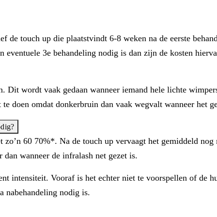
sief de touch up die plaatstvindt 6-8 weken na de eerste behan
 een eventuele 3e behandeling nodig is dan zijn de kosten hierv
n. Dit wordt vaak gedaan wanneer iemand hele lichte wimpers
t te doen omdat donkerbruin dan vaak wegvalt wanneer het ge
odig?
t zo’n 60 70%*. Na de touch up vervaagt het gemiddeld nog m
r dan wanneer de infralash net gezet is.
intensiteit. Vooraf is het echter niet te voorspellen of de h
a nabehandeling nodig is.