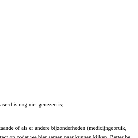
serd is nog niet genezen is;
aande of als er andere bijzonderheden (medicijngebruik,
ntact op zodat we hier samen naar kunnen kijken. Better be