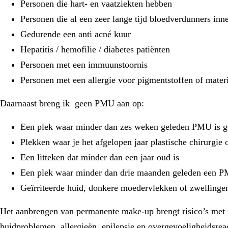
Personen die hart- en vaatziekten hebben
Personen die al een zeer lange tijd bloedverdunners in
Gedurende een anti acné kuur
Hepatitis / hemofilie / diabetes patiënten
Personen met een immuunstoornis
Personen met een allergie voor pigmentstoffen of mater
Daarnaast breng ik geen PMU aan op:
Een plek waar minder dan zes weken geleden PMU is g
Plekken waar je het afgelopen jaar plastische chirurgie 
Een litteken dat minder dan een jaar oud is
Een plek waar minder dan drie maanden geleden een PMU 
Geïrriteerde huid, donkere moedervlekken of zwellinge
Het aanbrengen van permanente make-up brengt risico’s met z
huidproblemen, allergieën, epilepsie en overgevoeligheidsrea