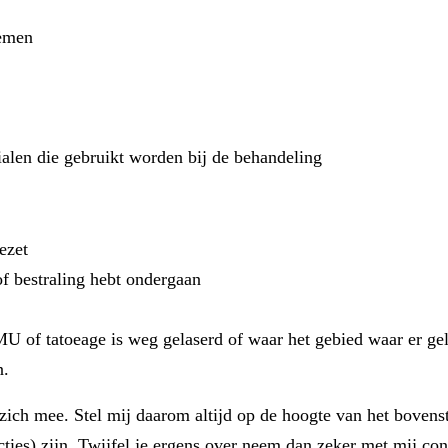
nemen
ialen die gebruikt worden bij de behandeling
ezet
of bestraling hebt ondergaan
of tatoeage is weg gelaserd of waar het gebied waar er gela
n.
ich mee. Stel mij daarom altijd op de hoogte van het bovenst
cties) zijn. Twijfel je ergens over neem dan zeker met mij co