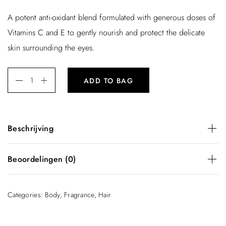
A potent anti-oxidant blend formulated with generous doses of
Vitamins C and E to gently nourish and protect the delicate
skin surrounding the eyes.
ADD TO BAG
Beschrijving
A potent anti-oxidant blend formulated with generous doses
Beoordelingen (0)
of Vitamins C and E to gently nourish and protect the
delicate skin surrounding the eyes.
There are no reviews yet.
Categories:
Body
,
Fragrance
,
Hair
Be the first to review “Nordic Water”
Je e-mailadres wordt niet gepubliceerd.