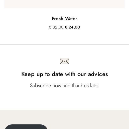
Fresh Water
O
H
€
32,00
€
24,00
o
u
r
i
s
d
p
i
r
g
o
e
n
p
Keep up to date with our advices
k
r
e
i
l
j
Subscribe now and thank us later
i
s
j
i
k
s
e
:
p
€
r
i
2