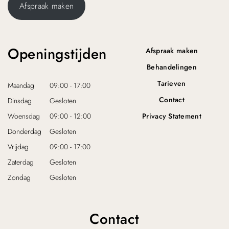
j
4
Afspraak maken
s
,
w
0
a
0
s
.
Openingstijden
Afspraak maken
:
€
Behandelingen
Tarieven
3
Maandag
09:00 - 17:00
2
Contact
Dinsdag
Gesloten
,
0
Woensdag
09:00 - 12:00
Privacy Statement
0
Donderdag
Gesloten
.
Vrijdag
09:00 - 17:00
Zaterdag
Gesloten
Zondag
Gesloten
Contact